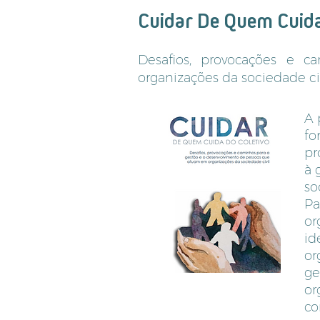
Cuidar De Quem Cuida
Desafios, provocações e 
organizações da sociedade ci
A 
fo
pr
à 
so
Pa
or
id
or
ge
or
co