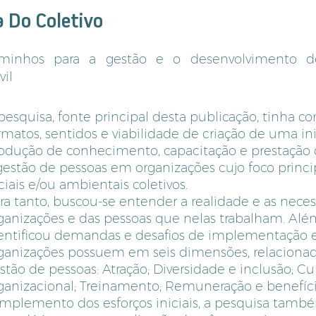
 Do Coletivo
caminhos para a gestão e o desenvolvimento
vil
pesquisa, fonte principal desta publicação, tinha c
rmatos, sentidos e viabilidade de criação de uma ini
odução de conhecimento, capacitação e prestação d
gestão de pessoas em organizações cujo foco princi
ciais e/ou ambientais coletivos.
ra tanto, buscou-se entender a realidade e as nece
ganizações e das pessoas que nelas trabalham. Além
entificou demandas e desafios de implementação e 
ganizações possuem em seis dimensões, relacionad
stão de pessoas: Atração; Diversidade e inclusão; Cul
ganizacional; Treinamento; Remuneração e benefíc
mplemento dos esforços iniciais, a pesquisa tam