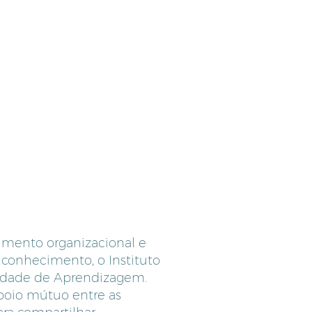
IO A OSCs ENCERRADOS
CONTATO
imento organizacional e
conhecimento, o Instituto
dade de Aprendizagem.
apoio mútuo entre as