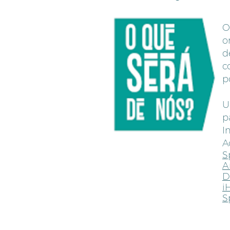
O
o
d
c
p
U
p
I
A
S
A
D
i
S